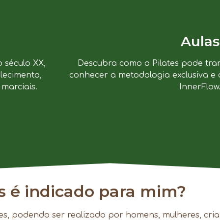
Aulas
o século XX,
Descubra como o Pilates pode tra
lecimento,
conhecer a metodologia exclusiva e 
marciais.
InnerFlow
es é indicado para mim?
es, podendo ser realizado por homens, mulheres, cria