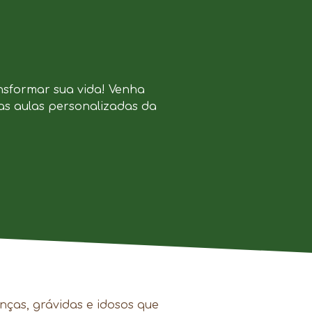
nsformar sua vida! Venha
as aulas personalizadas da
.
nças, grávidas e idosos que