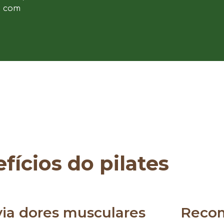
e com
fícios do pilates
via dores musculares
Reco