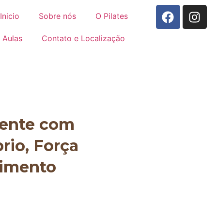
Inicio
Sobre nós
O Pilates
Aulas
Contato e Localização
mente com
brio, Força
vimento