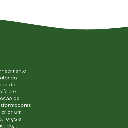
nhecimento
Yolanda
icardo
cício e
moção de
ansformadores
u criar um
, força e
icada, o