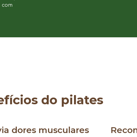
e com
fícios do pilates
via dores musculares
Reco