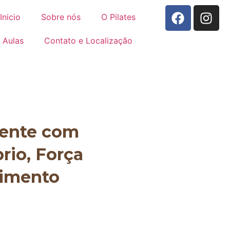
Inicio
Sobre nós
O Pilates
Aulas
Contato e Localização
mente com
brio, Força
vimento