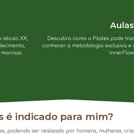
Aulas
o século XX,
Descubra como o Pilates pode tra
lecimento,
conhecer a metodologia exclusiva e 
marciais.
InnerFlow
es é indicado para mim?
es, podendo ser realizado por homens, mulheres, cria