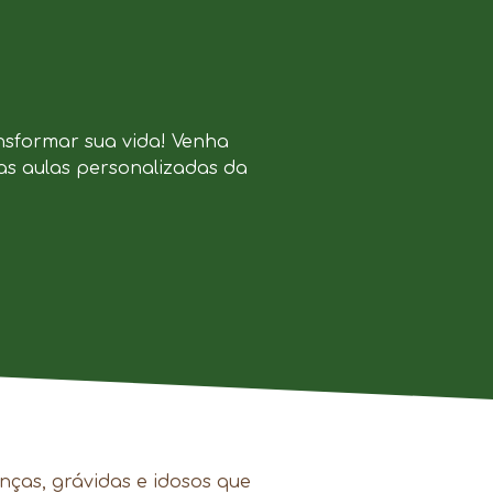
nsformar sua vida! Venha
as aulas personalizadas da
.
nças, grávidas e idosos que