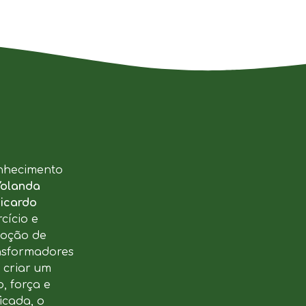
nhecimento
Yolanda
icardo
cício e
moção de
ansformadores
u criar um
, força e
icada, o