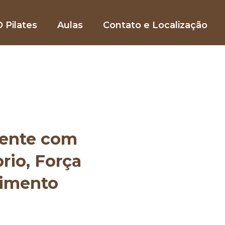
 Pilates
Aulas
Contato e Localização
mente com
brio, Força
vimento