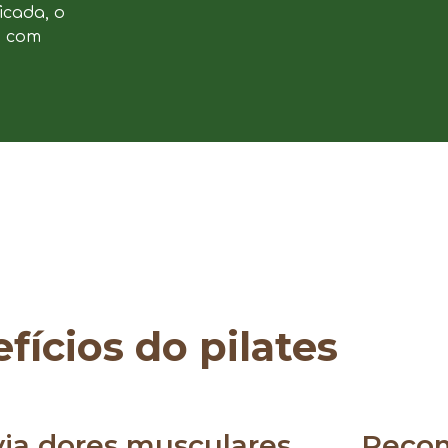
icada, o
e com
fícios do pilates
via dores musculares
Reco