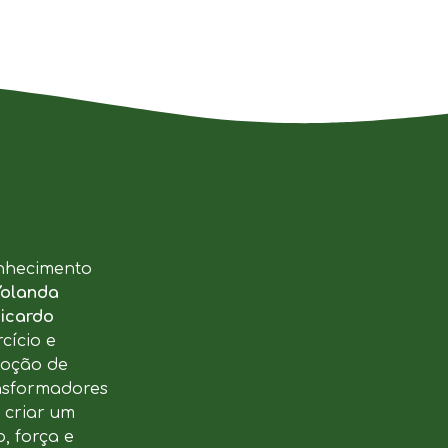
nhecimento
Yolanda
icardo
cício e
moção de
ansformadores
u criar um
, força e