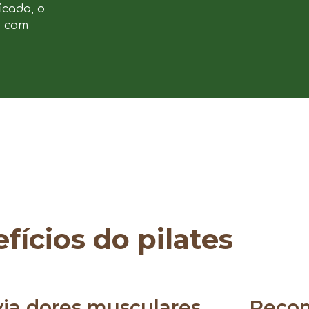
icada, o
e com
fícios do pilates
via dores musculares
Reco