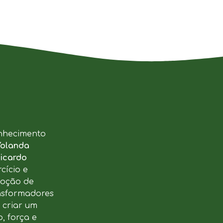
nhecimento
Yolanda
icardo
cício e
moção de
ansformadores
u criar um
, força e