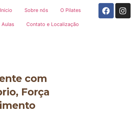
Inicio
Sobre nós
O Pilates
Aulas
Contato e Localização
mente com
brio, Força
vimento