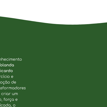
nhecimento
Yolanda
icardo
cício e
moção de
ansformadores
u criar um
, força e
icada, o