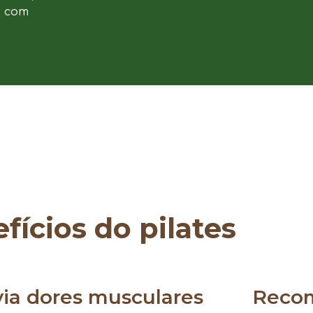
e com
fícios do pilates
via dores musculares
Reco