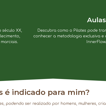
Aulas
o século XX,
Descubra como o Pilates pode tra
lecimento,
conhecer a metodologia exclusiva e 
marciais.
InnerFlow
es é indicado para mim?
es, podendo ser realizado por homens, mulheres, cria