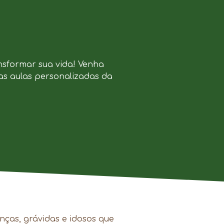
nsformar sua vida! Venha
as aulas personalizadas da
.
nças, grávidas e idosos que