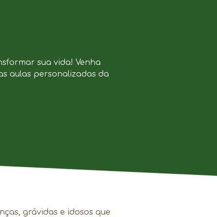
nsformar sua vida! Venha
as aulas personalizadas da
.
nças, grávidas e idosos que