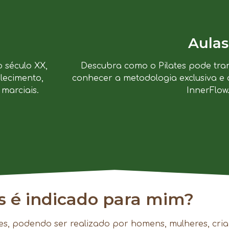
Aulas
o século XX,
Descubra como o Pilates pode tra
lecimento,
conhecer a metodologia exclusiva e 
marciais.
InnerFlow
es é indicado para mim?
es, podendo ser realizado por homens, mulheres, cria