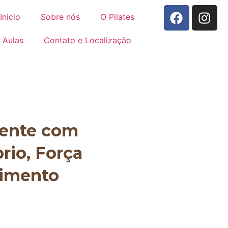
Inicio
Sobre nós
O Pilates
Aulas
Contato e Localização
mente com
brio, Força
vimento