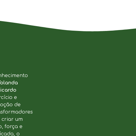
nhecimento
Yolanda
icardo
cício e
moção de
ansformadores
u criar um
, força e
icada, o