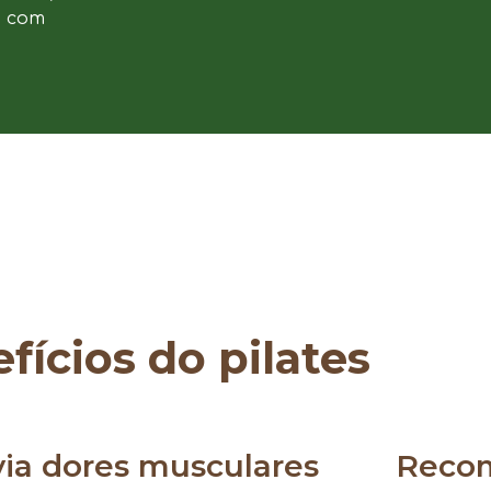
e com
fícios do pilates
via dores musculares
Reco