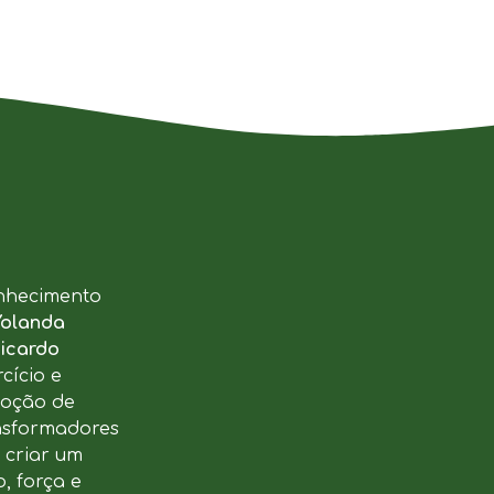
nhecimento
Yolanda
icardo
cício e
moção de
ansformadores
u criar um
, força e