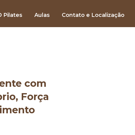
 Pilates
Aulas
Contato e Localização
mente com
brio, Força
vimento