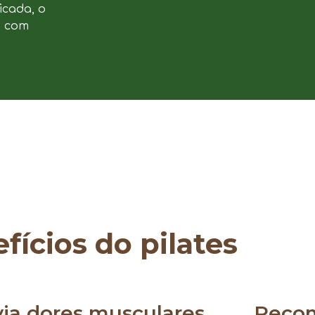
icada, o
e com
fícios do pilates
via dores musculares
Reco